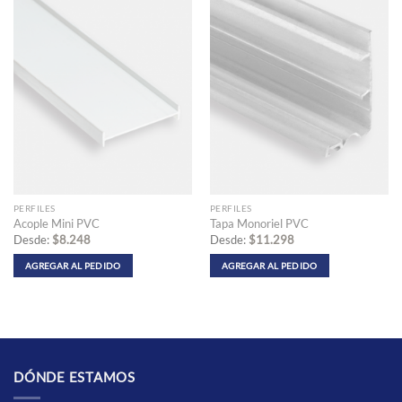
múltiples
múltiples
variantes.
variantes.
Las
Las
opciones
opciones
se
se
pueden
pueden
elegir
elegir
en
en
la
la
página
página
de
de
producto
producto
PERFILES
PERFILES
Acople Mini PVC
Tapa Monoriel PVC
Desde:
$
8.248
Desde:
$
11.298
AGREGAR AL PEDIDO
AGREGAR AL PEDIDO
Este
Este
producto
producto
tiene
tiene
múltiples
múltiples
variantes.
variantes.
Las
Las
DÓNDE ESTAMOS
opciones
opciones