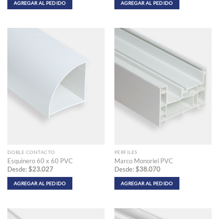
AGREGAR AL PEDIDO
AGREGAR AL PEDIDO
Este
Este
producto
producto
tiene
tiene
múltiples
múltiples
variantes.
variantes.
Las
Las
opciones
opciones
se
se
pueden
pueden
elegir
elegir
en
en
la
la
página
página
de
de
producto
producto
DOBLE CONTACTO
PERFILES
Esquinero 60 x 60 PVC
Marco Monoriel PVC
Desde:
$
23.027
Desde:
$
38.070
AGREGAR AL PEDIDO
AGREGAR AL PEDIDO
Este
Este
producto
producto
tiene
tiene