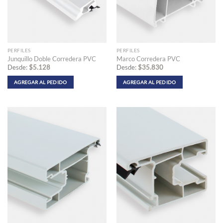
PERFILES
PERFILES
Junquillo Doble Corredera PVC
Marco Corredera PVC
Desde:
$
5.128
Desde:
$
35.830
AGREGAR AL PEDIDO
AGREGAR AL PEDIDO
Este
Este
producto
producto
tiene
tiene
múltiples
múltiples
variantes.
variantes.
Las
Las
opciones
opciones
se
se
pueden
pueden
elegir
elegir
en
en
la
la
página
página
de
de