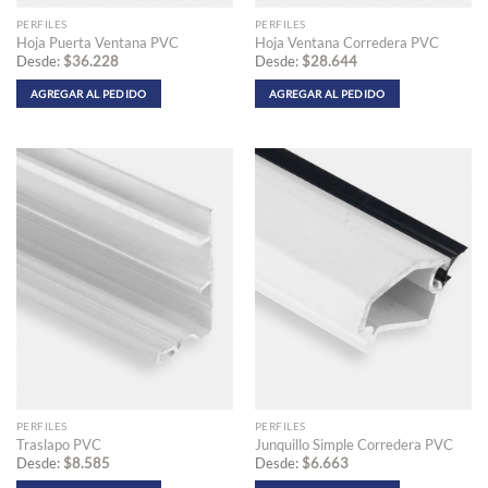
producto
producto
PERFILES
PERFILES
Hoja Puerta Ventana PVC
Hoja Ventana Corredera PVC
Desde:
$
36.228
Desde:
$
28.644
AGREGAR AL PEDIDO
AGREGAR AL PEDIDO
Este
Este
producto
producto
tiene
tiene
múltiples
múltiples
variantes.
variantes.
Las
Las
opciones
opciones
se
se
pueden
pueden
elegir
elegir
en
en
la
la
página
página
de
de
producto
producto
PERFILES
PERFILES
Traslapo PVC
Junquillo Simple Corredera PVC
Desde:
$
8.585
Desde:
$
6.663