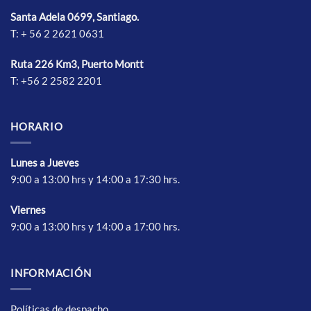
se
se
Santa Adela 0699, Santiago.
pueden
pueden
T: + 56 2 2621 0631
elegir
elegir
en
en
la
la
Ruta 226 Km3, Puerto Montt
página
página
T: +56 2 2582 2201
de
de
producto
producto
HORARIO
Lunes a Jueves
9:00 a 13:00 hrs y 14:00 a 17:30 hrs.
Vierne
s
9:00 a 13:00 hrs y 14:00 a 17:00 hrs.
INFORMACIÓN
Políticas de despacho,