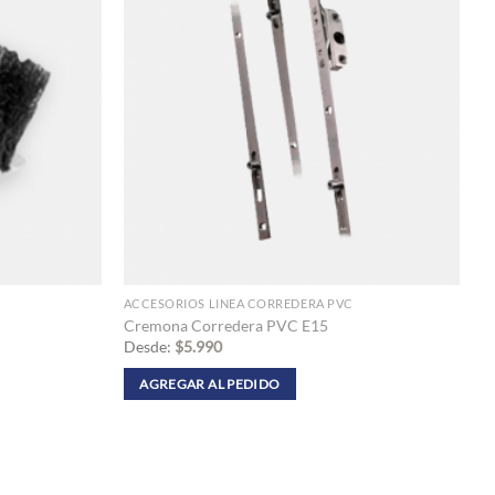
opciones
se
pueden
elegir
en
la
página
de
producto
ACCESORIOS LINEA CORREDERA PVC
Cremona Corredera PVC E15
Desde:
$
5.990
AGREGAR AL PEDIDO
Este
producto
tiene
múltiples