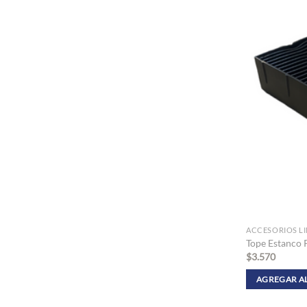
ACCESORIOS L
Tope Estanco
$
3.570
AGREGAR A