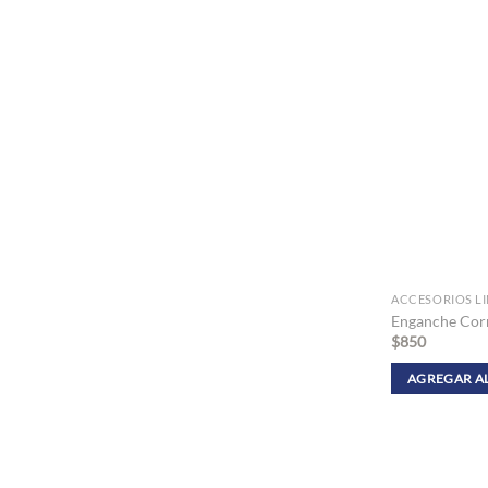
ACCESORIOS L
Enganche Cor
$
850
AGREGAR A