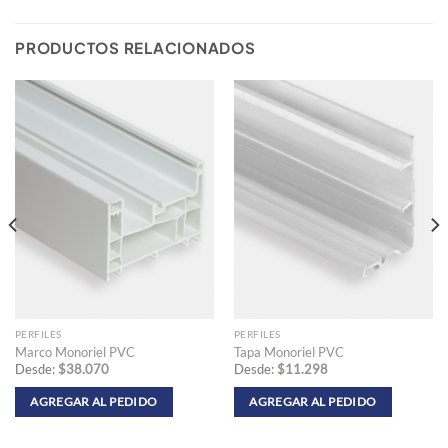
PRODUCTOS RELACIONADOS
PERFILES
PERFILES
Marco Monoriel PVC
Tapa Monoriel PVC
Desde:
$
38.070
Desde:
$
11.298
AGREGAR AL PEDIDO
AGREGAR AL PEDIDO
Este
Este
producto
producto