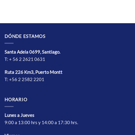
tiene
tiene
múltiples
múltiples
variantes.
variantes.
Las
Las
opciones
opciones
se
se
DÓNDE ESTAMOS
pueden
pueden
elegir
elegir
Santa Adela 0699, Santiago.
en
en
T: + 56 2 2621 0631
la
la
página
página
de
de
Ruta 226 Km3, Puerto Montt
producto
producto
T: +56 2 2582 2201
HORARIO
Lunes a Jueves
9:00 a 13:00 hrs y 14:00 a 17:30 hrs.