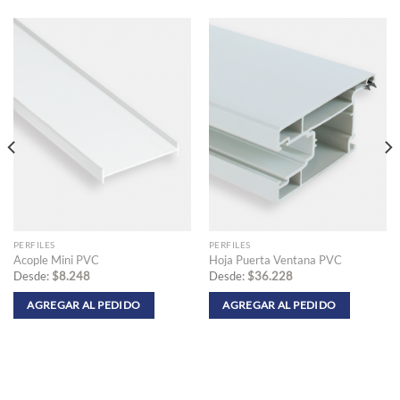
PERFILES
PERFILES
Acople Mini PVC
Hoja Puerta Ventana PVC
Desde:
$
8.248
Desde:
$
36.228
AGREGAR AL PEDIDO
AGREGAR AL PEDIDO
Este
Este
producto
producto
tiene
tiene
múltiples
múltiples
variantes.
variantes.