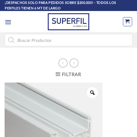
Saltar
¡DESPACHOS SOLO PARA PEDIDOS SOBRE $200.000! - TODOS LOS
PERFILES TIENEN 6 MT DE LARGO
al
contenido
Búsqueda
de
productos
FILTRAR