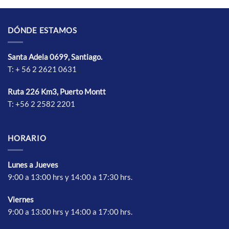
Las
Las
opciones
opciones
se
se
DÓNDE ESTAMOS
pueden
pueden
elegir
elegir
Santa Adela 0699, Santiago.
en
en
T: + 56 2 2621 0631
la
la
página
página
de
de
Ruta 226 Km3, Puerto Montt
producto
producto
T: +56 2 2582 2201
HORARIO
Lunes a Jueves
9:00 a 13:00 hrs y 14:00 a 17:30 hrs.
Vierne
s
9:00 a 13:00 hrs y 14:00 a 17:00 hrs.