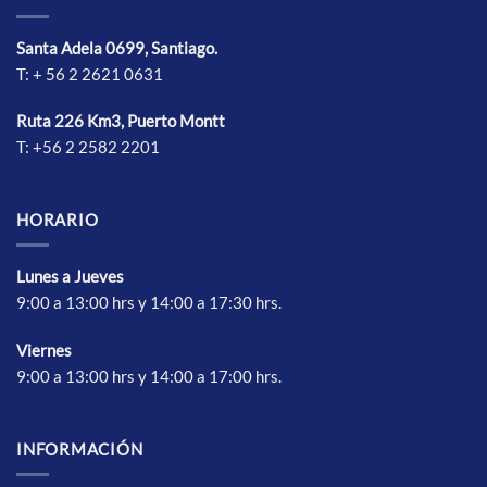
pueden
pueden
elegir
elegir
Santa Adela 0699, Santiago.
en
en
T: + 56 2 2621 0631
la
la
página
página
de
de
Ruta 226 Km3, Puerto Montt
producto
producto
T: +56 2 2582 2201
HORARIO
Lunes a Jueves
9:00 a 13:00 hrs y 14:00 a 17:30 hrs.
Vierne
s
9:00 a 13:00 hrs y 14:00 a 17:00 hrs.
INFORMACIÓN