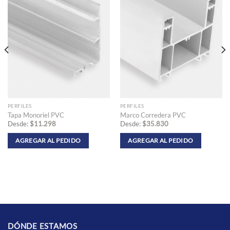
PERFILES
PERFILES
Tapa Monoriel PVC
Marco Corredera PVC
Desde:
$
11.298
Desde:
$
35.830
AGREGAR AL PEDIDO
AGREGAR AL PEDIDO
Este
Este
producto
producto
tiene
tiene
múltiples
múltiples
variantes.
variantes.
Las
Las
opciones
opciones
se
se
DÓNDE ESTAMOS