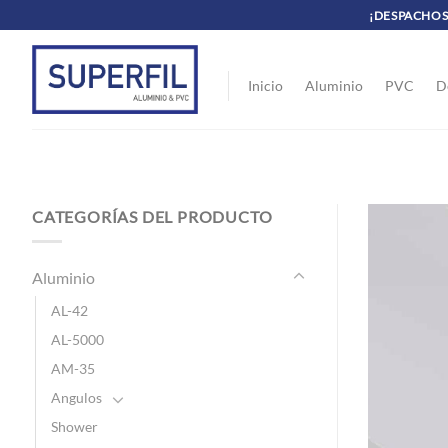
Saltar
¡DESPACHOS 
al
contenido
Inicio
Aluminio
PVC
D
CATEGORÍAS DEL PRODUCTO
Aluminio
AL-42
AL-5000
AM-35
Angulos
Shower