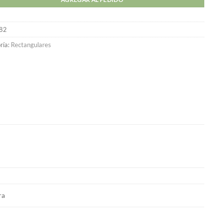
82
ría:
Rectangulares
ra