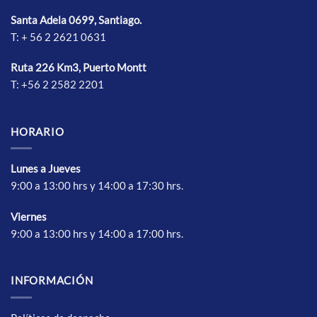
elegir
elegir
Santa Adela 0699, Santiago.
en
en
T: + 56 2 2621 0631
la
la
página
página
de
de
Ruta 226 Km3, Puerto Montt
producto
producto
T: +56 2 2582 2201
HORARIO
Lunes a Jueves
9:00 a 13:00 hrs y 14:00 a 17:30 hrs.
Vierne
s
9:00 a 13:00 hrs y 14:00 a 17:00 hrs.
INFORMACIÓN