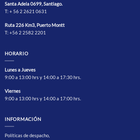
Santa Adela 0699, Santiago.
en
en
T: + 56 2 2621 0631
la
la
página
página
de
de
Ruta 226 Km3, Puerto Montt
producto
producto
T: +56 2 2582 2201
HORARIO
Lunes a Jueves
9:00 a 13:00 hrs y 14:00 a 17:30 hrs.
Vierne
s
9:00 a 13:00 hrs y 14:00 a 17:00 hrs.
INFORMACIÓN
Políticas de despacho,