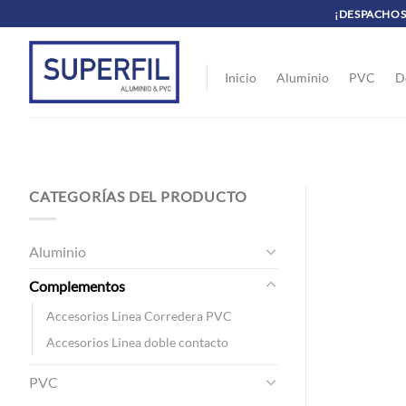
Saltar
¡DESPACHOS 
al
contenido
Inicio
Aluminio
PVC
D
CATEGORÍAS DEL PRODUCTO
Aluminio
Complementos
Accesorios Linea Corredera PVC
Accesorios Linea doble contacto
PVC