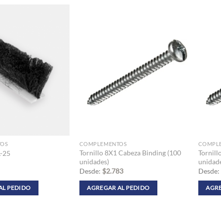
TOS
COMPLEMENTOS
COMPL
Tornillo 8X1 Cabeza Binding (100
Tornill
L-25
unidades)
unidad
Desde:
$
2.783
Desde:
AL PEDIDO
AGREGAR AL PEDIDO
AGRE
Este
Este
producto
produc