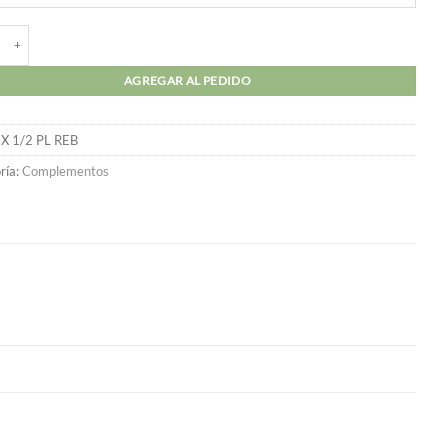
lo 8X 1/2 Cabeza Plana Rebajada (100 unidades) cantidad
AGREGAR AL PEDIDO
 X 1/2 PL REB
ría:
Complementos