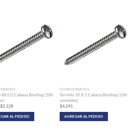
EMENTOS
COMPLEMENTOS
o 8X1/2 Cabeza Binding (100
Tornillo 10 X 1 Cabeza Binding (100
es)
unidades)
$
2.128
$
4.241
GAR AL PEDIDO
AGREGAR AL PEDIDO
Este
to
producto