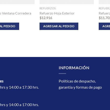
REFUERZOS
REFUER
o Ventana Corredera
Refuerzo Hoja Exterior
Refuerz
$
12.916
$
11.70
AL PEDIDO
AGREGAR AL PEDIDO
AGRE
INFORMACIÓN
es
Políticas de despacho,
hrs y 14:00 a 17:30 hrs.
garantía y formas de pago
hrs y 14:00 a 17:00 hrs.