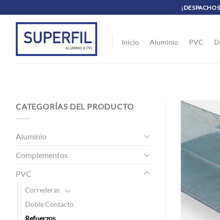
Saltar
¡DESPACHOS 
al
contenido
Inicio
Aluminio
PVC
D
CATEGORÍAS DEL PRODUCTO
Aluminio
Complementos
PVC
Correderas
Doble Contacto
Refuerzos