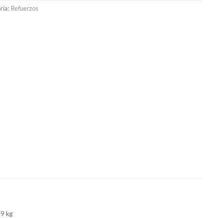
ría:
Refuerzos
49 kg