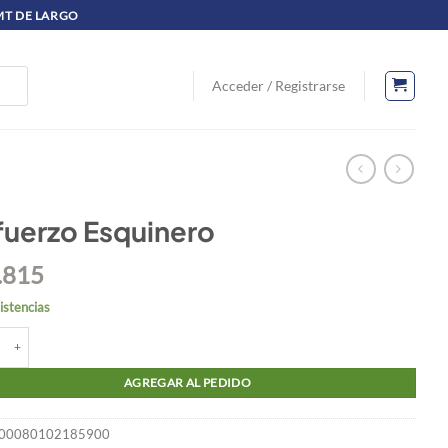
 MT DE LARGO
Acceder / Registrarse
fuerzo Esquinero
.815
istencias
zo Esquinero cantidad
AGREGAR AL PEDIDO
00080102185900