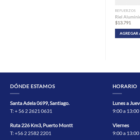
REFUERZOS
REFUERZOS
 Exterior
Refuerzo Marco Corredera y Fijo
Riel Alumini
$
13.397
$
13.791
DIDO
AGREGAR AL PEDIDO
AGREGAR 
DÓNDE ESTAMOS
HORARIO
Santa Adela 0699, Santiago.
Lunes a Juev
T: + 56 2 2621 0631
9:00 a 13:00 
Ruta 226 Km3, Puerto Montt
Vierne
s
T: +56 2 2582 2201
9:00 a 13:00 