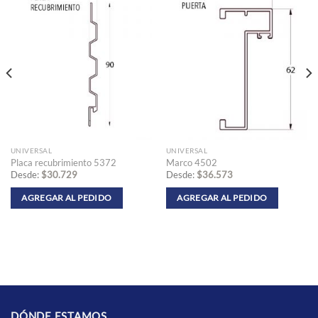
UNIVERSAL
UNIVERSAL
Placa recubrimiento 5372
Marco 4502
Desde:
$
30.729
Desde:
$
36.573
AGREGAR AL PEDIDO
AGREGAR AL PEDIDO
Este
Este
producto
producto
tiene
tiene
múltiples
múltiples
variantes.
variantes.
Las
Las
opciones
opciones
se
se
DÓNDE ESTAMOS