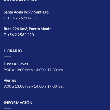
pueden
pueden
elegir
elegir
Santa Adela 0699, Santiago.
en
en
T: + 56 2 2621 0631
la
la
página
página
de
de
Ruta 226 Km3, Puerto Montt
producto
producto
T: +56 2 2582 2201
HORARIO
Lunes a Jueves
9:00 a 13:00 hrs y 14:00 a 17:30 hrs.
Vierne
s
9:00 a 13:00 hrs y 14:00 a 17:00 hrs.
INFORMACIÓN