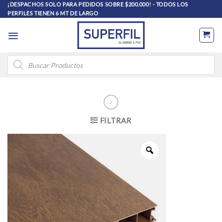
Saltar
¡DESPACHOS SOLO PARA PEDIDOS SOBRE $200.000! - TODOS LOS
PERFILES TIENEN 6 MT DE LARGO
al
contenido
Búsqueda
de
productos
FILTRAR