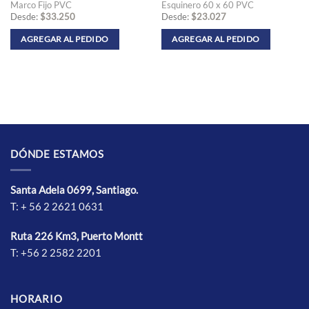
Marco Fijo PVC
Esquinero 60 x 60 PVC
Desde:
$
33.250
Desde:
$
23.027
AGREGAR AL PEDIDO
AGREGAR AL PEDIDO
Este
Este
producto
producto
tiene
tiene
múltiples
múltiples
variantes.
variantes.
Las
Las
opciones
opciones
se
se
DÓNDE ESTAMOS
pueden
pueden
elegir
elegir
Santa Adela 0699, Santiago.
en
en
T: + 56 2 2621 0631
la
la
página
página
de
de
Ruta 226 Km3, Puerto Montt
producto
producto
T: +56 2 2582 2201
HORARIO