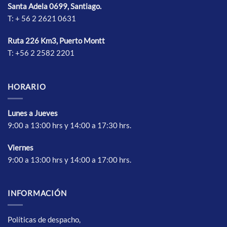
Santa Adela 0699, Santiago.
en
en
T: + 56 2 2621 0631
la
la
página
página
de
de
Ruta 226 Km3, Puerto Montt
producto
producto
T: +56 2 2582 2201
HORARIO
Lunes a Jueves
9:00 a 13:00 hrs y 14:00 a 17:30 hrs.
Vierne
s
9:00 a 13:00 hrs y 14:00 a 17:00 hrs.
INFORMACIÓN
Políticas de despacho,