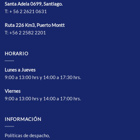
Santa Adela 0699, Santiago.
en
en
T: + 56 2 2621 0631
la
la
página
página
de
de
Ruta 226 Km3, Puerto Montt
producto
producto
T: +56 2 2582 2201
HORARIO
Lunes a Jueves
9:00 a 13:00 hrs y 14:00 a 17:30 hrs.
Vierne
s
9:00 a 13:00 hrs y 14:00 a 17:00 hrs.
INFORMACIÓN
Políticas de despacho,