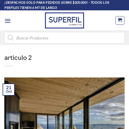
Saltar
¡DESPACHOS SOLO PARA PEDIDOS SOBRE $200.000! - TODOS LOS
PERFILES TIENEN 6 MT DE LARGO
al
contenido
Búsqueda
de
productos
articulo 2
21
Oct