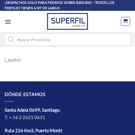
Saltar
¡DESPACHOS SOLO PARA PEDIDOS SOBRE $200.000! - TODOS LOS
PERFILES TIENEN 6 MT DE LARGO
al
contenido
Búsqueda
de
productos
[_quote]
DÓNDE ESTAMOS
Santa Adela 0699, Santiago.
T: + 56 2 2621 0631
Ruta 226 Km3, Puerto Montt