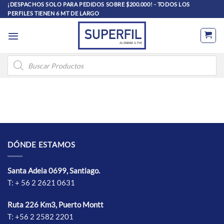
Saltar
¡DESPACHOS SOLO PARA PEDIDOS SOBRE $200.000! - TODOS LOS
PERFILES TIENEN 6 MT DE LARGO
al
contenido
Búsqueda
de
productos
DÓNDE ESTAMOS
Santa Adela 0699, Santiago.
T: + 56 2 2621 0631
Ruta 226 Km3, Puerto Montt
T: +56 2 2582 2201